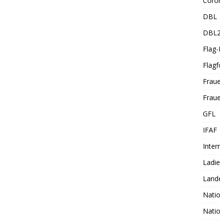
Coro
DBL
DBL
Flag
Flagf
Frau
Fraue
GFL
IFAF
Inter
Ladi
Land
Nati
Nati