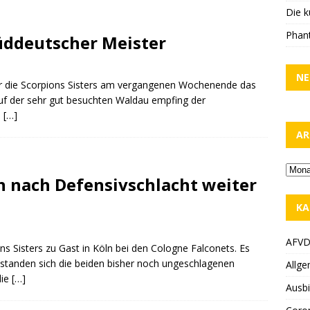
Die k
Phant
Süddeutscher Meister
NE
ür die Scorpions Sisters am vergangenen Wochenende das
uf der sehr gut besuchten Waldau empfing der
e
[…]
AR
en nach Defensivschlacht weiter
KA
AFV
 Sisters zu Gast in Köln bei den Cologne Falconets. Es
 standen sich die beiden bisher noch ungeschlagenen
Allge
die
[…]
Ausbi