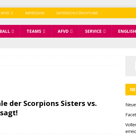
 AFVD
IMPRESSUM
DATENSCHUTZRICHTLINIE
BALL
TEAMS
AFVD
SERVICE
ENGLISH
NE
le der Scorpions Sisters vs.
Neue
sagt!
Facet
Volle
errei