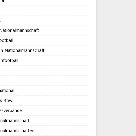
na
2
-Nationalmannschaft
ootball
en-Nationalmannschaft
nfootball
national
es Bowl
esverbände
onalmannschaft
onalmannschaften