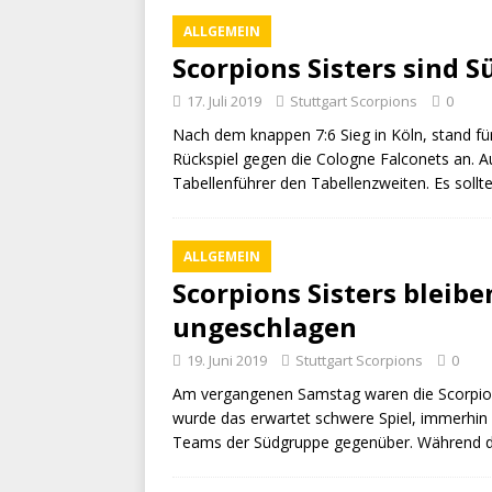
ALLGEMEIN
Scorpions Sisters sind 
17. Juli 2019
Stuttgart Scorpions
0
Nach dem knappen 7:6 Sieg in Köln, stand f
Rückspiel gegen die Cologne Falconets an. A
Tabellenführer den Tabellenzweiten. Es sollt
ALLGEMEIN
Scorpions Sisters bleib
ungeschlagen
19. Juni 2019
Stuttgart Scorpions
0
Am vergangenen Samstag waren die Scorpions
wurde das erwartet schwere Spiel, immerhin
Teams der Südgruppe gegenüber. Während 