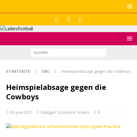
STARTSEITE
DBL
Heimspielabsage gegen die Cowboys
Heimspielabsage gegen die
Cowboys
29. Juni 2021
Stuttgart Scorpions Sisters
0