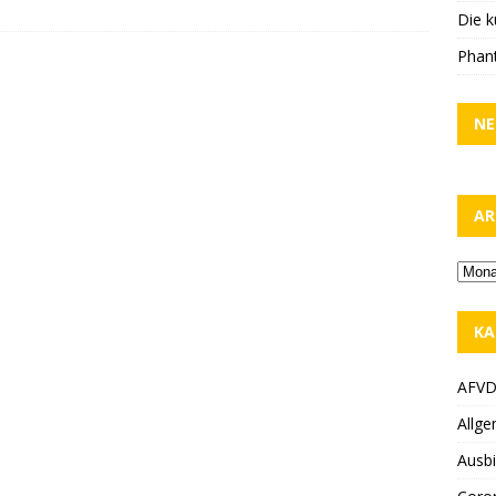
Die k
Phant
NE
AR
KA
AFV
Allge
Ausbi