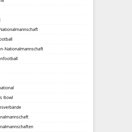
na
2
-Nationalmannschaft
ootball
en-Nationalmannschaft
nfootball
national
es Bowl
esverbände
onalmannschaft
onalmannschaften