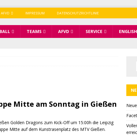
 AFVD
IMPRESSUM
DATENSCHUTZRICHTLINIE
BALL
TEAMS
AFVD
SERVICE
ENGLISH
NE
uppe Mitte am Sonntag in Gießen
Neue
Facet
eßen Golden Dragons zum Kick-Off um 15:00h die Leipzig
Volle
uppe Mitte auf dem Kunstrasenplatz des MTV Gießen.
errei