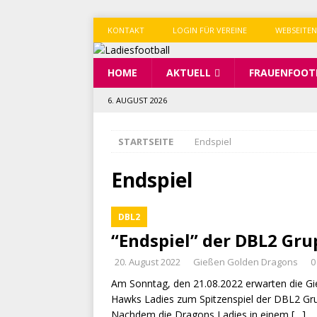
KONTAKT
LOGIN FÜR VEREINE
WEBSEITEN
HOME
AKTUELL
FRAUENFOOT
6. AUGUST 2026
STARTSEITE
Endspiel
Endspiel
DBL2
“Endspiel” der DBL2 Gr
20. August 2022
Gießen Golden Dragons
0
Am Sonntag, den 21.08.2022 erwarten die Gi
Hawks Ladies zum Spitzenspiel der DBL2 Gr
Nachdem die Dragons Ladies in einem
[…]