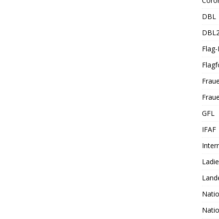
Coro
DBL
DBL
Flag
Flagf
Frau
Fraue
GFL
IFAF
Inter
Ladi
Land
Nati
Nati