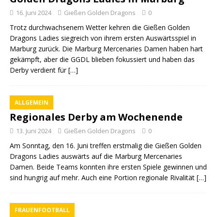
16. Juni 2024
Gießen Golden Dragons
0
Trotz durchwachsenem Wetter kehren die Gießen Golden
Dragons Ladies siegreich von ihrem ersten Auswärtsspiel in
Marburg zurück. Die Marburg Mercenaries Damen haben hart
gekämpft, aber die GGDL blieben fokussiert und haben das
Derby verdient für
[…]
ALLGEMEIN
Regionales Derby am Wochenende
13. Juni 2024
Gießen Golden Dragons
0
Am Sonntag, den 16. Juni treffen erstmalig die Gießen Golden
Dragons Ladies auswärts auf die Marburg Mercenaries
Damen. Beide Teams konnten ihre ersten Spiele gewinnen und
sind hungrig auf mehr. Auch eine Portion regionale Rivalität
[…]
FRAUENFOOTBALL