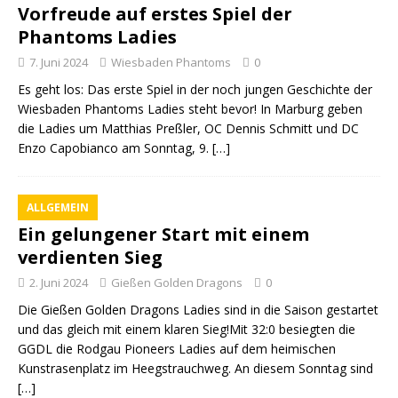
Vorfreude auf erstes Spiel der
Phantoms Ladies
7. Juni 2024
Wiesbaden Phantoms
0
Es geht los: Das erste Spiel in der noch jungen Geschichte der
Wiesbaden Phantoms Ladies steht bevor! In Marburg geben
die Ladies um Matthias Preßler, OC Dennis Schmitt und DC
Enzo Capobianco am Sonntag, 9.
[…]
ALLGEMEIN
Ein gelungener Start mit einem
verdienten Sieg
2. Juni 2024
Gießen Golden Dragons
0
Die Gießen Golden Dragons Ladies sind in die Saison gestartet
und das gleich mit einem klaren Sieg!Mit 32:0 besiegten die
GGDL die Rodgau Pioneers Ladies auf dem heimischen
Kunstrasenplatz im Heegstrauchweg. An diesem Sonntag sind
[…]