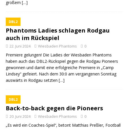
großem
[…]
DBL2
Phantoms Ladies schlagen Rodgau
auch im Rückspiel
22. Juni 2024
Wiesbaden Phantoms
0
Premiere gelungen! Die Ladies der Wiesbaden Phantoms
haben auch das DBL2-Rückspiel gegen die Rodgau Pioneers
gewonnen und damit eine erfolgreiche Premiere in „Camp
Lindsey“ gefeiert. Nach dem 30:0 am vergangenen Sonntag
auswärts in Rodgau setzten
[…]
DBL2
Back-to-back gegen die Pioneers
20. Juni 2024
Wiesbaden Phantoms
0
„Es wird ein Coaches-Spiel“, betont Matthias Preßler, Football